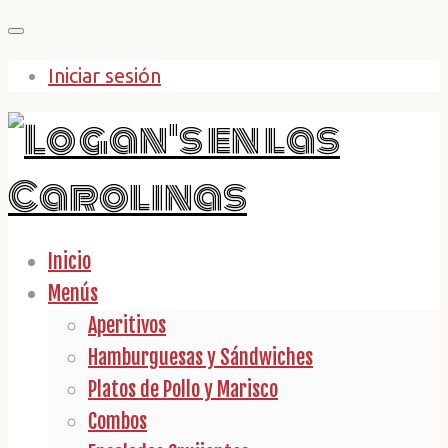
Saltar
al
Iniciar sesión
contenido
Inicio
Menús
Aperitivos
Hamburguesas y Sándwiches
Platos de Pollo y Marisco
Combos