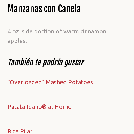
Manzanas con Canela
4 oz. side portion of warm cinnamon
apples.
También te podría gustar
“Overloaded” Mashed Potatoes
Patata Idaho® al Horno
Rice Pilaf